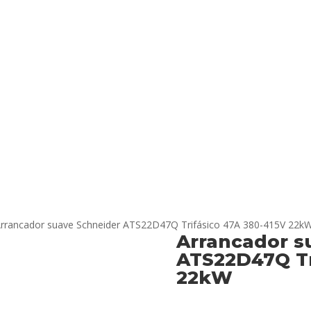
Arrancador suave Schneider ATS22D47Q Trifásico 47A 380-415V 22k
Arrancador s
ATS22D47Q Tr
22kW