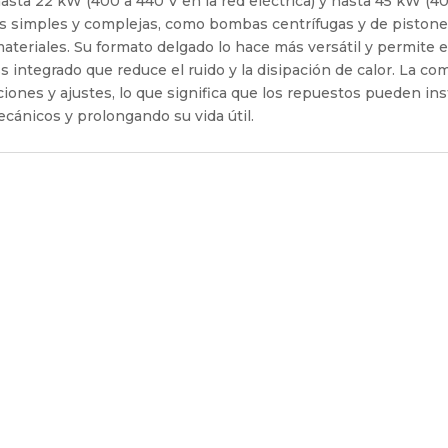
asta 22 kW (400 a 440 V en la red eléctrica) y hasta 45 kW (4
as simples y complejas, como bombas centrífugas y de pistone
ateriales. Su formato delgado lo hace más versátil y permite e
 integrado que reduce el ruido y la disipación de calor. La c
ciones y ajustes, lo que significa que los repuestos pueden ins
cánicos y prolongando su vida útil.