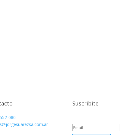
tacto
Suscribite
Success!
 552-080
s@jorgesuarezsa.com.ar