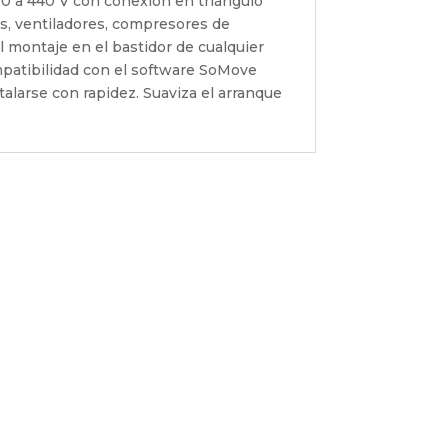
00 a 440 V con conexión en triángulo
s, ventiladores, compresores de
l montaje en el bastidor de cualquier
ompatibilidad con el software SoMove
talarse con rapidez. Suaviza el arranque