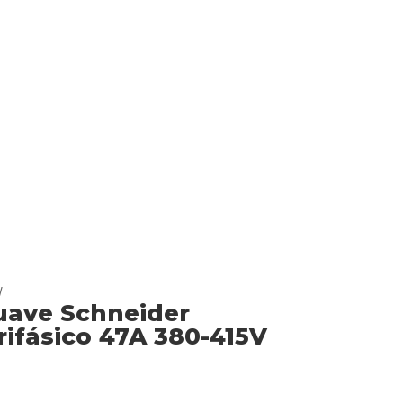
W
uave Schneider
ifásico 47A 380-415V