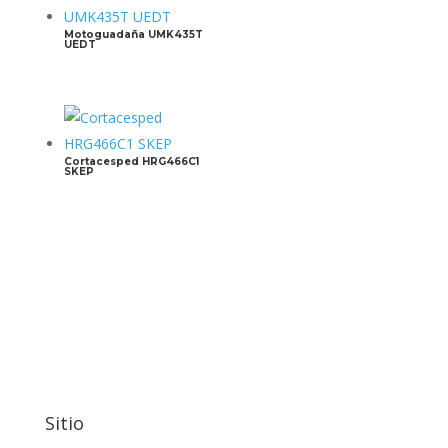
Motoguadaña UMK435T
UEDT
Cortacesped HRG466C1
SKEP
Sitio