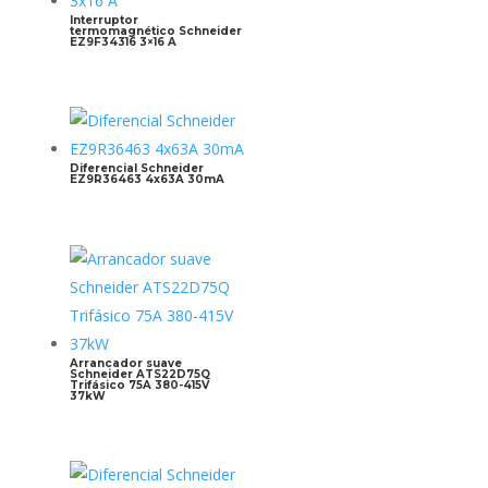
Interruptor
termomagnético Schneider
EZ9F34316 3×16 A
Diferencial Schneider
EZ9R36463 4x63A 30mA
Arrancador suave
Schneider ATS22D75Q
Trifásico 75A 380-415V
37kW